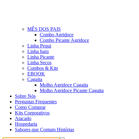
MÊS DOS PAIS
Combo Agridoce
Combo Picante Agridoce
Linha Pequi
Linha baru
Linha Picante
Linha Secos
Combos & Kits
EBOOK
Cagaita
Molho Agridoce Cagaita
Molho Agridoce Picante Cagaita
Sobre Nós
Perguntas Frequentes
Como Comprar
Kits Corporativos
Atacado
Hospedaria
Sabores que Contam Histórias