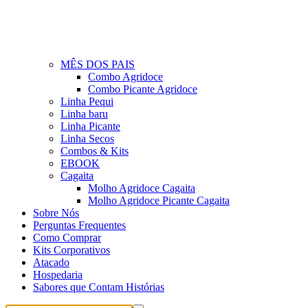
MÊS DOS PAIS
Combo Agridoce
Combo Picante Agridoce
Linha Pequi
Linha baru
Linha Picante
Linha Secos
Combos & Kits
EBOOK
Cagaita
Molho Agridoce Cagaita
Molho Agridoce Picante Cagaita
Sobre Nós
Perguntas Frequentes
Como Comprar
Kits Corporativos
Atacado
Hospedaria
Sabores que Contam Histórias